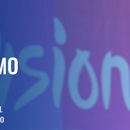
MO
L
TO
L